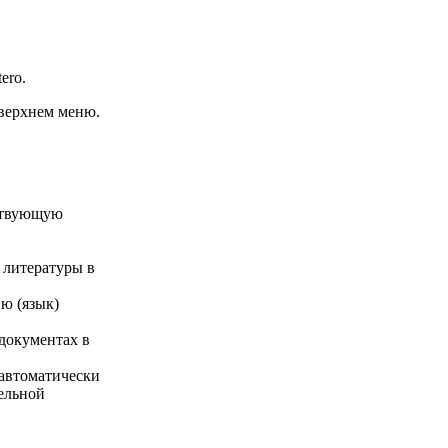
ero.
 верхнем меню.
ествующую
 литературы в
ию (язык)
 документах в
 автоматически
дельной