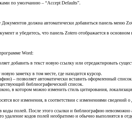
ками по умолчанию – “Accept Defaults”.
e Документов должна автоматически добавиться панель меню Zot
кумент и убедитесь, что панель Zotero отображается в основном
 программе Word:
озволяет добавить в текст новую ссылку или отредактировать сущ
 новую заметку в том месте, где находится курсор.
графию) – позволяет автоматически вставить оформленный список
существующий библиографический список.
 окно, в котором можно изменить стиль цитирования, локализац
осятся все изменения, в соответствии с изменениями сведений о
далив коды полей. После этого ссылки и библиографию невозможно
что удаление кодов полей необратимо и обычно выполнятся в от