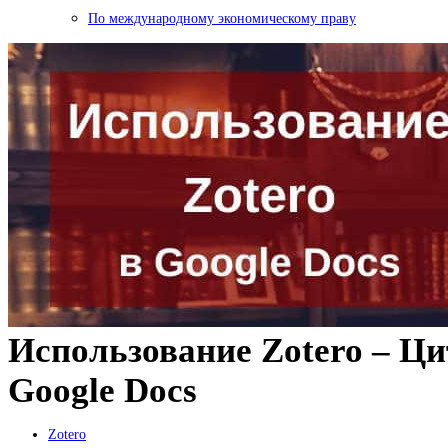
По международному экономическому праву
Использование Zotero – Ц
Google Docs
Zotero