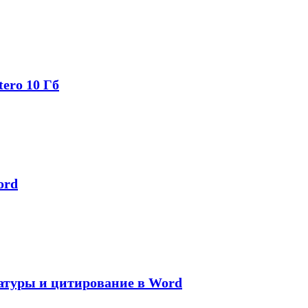
ero 10 Гб
ord
ратуры и цитирование в Word