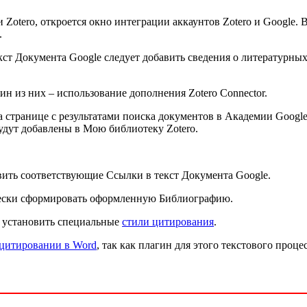
Zotero, откроется окно интеграции аккаунтов Zotero и Google. 
.
ст Документа Google следует добавить сведения о литературных
н из них – использование дополнения Zotero Connector.
а странице с результатами поиска документов в Академии Google
удут добавлены в Мою библиотеку Zotero.
вить соответствующие Ссылки в текст Документа Google.
чески сформировать оформленную Библиографию.
и установить специальные
стили цитирования
.
 цитировании в Word
, так как плагин для этого текстового проце