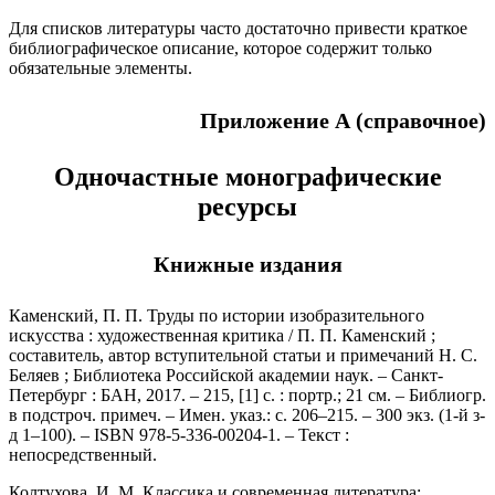
Для списков литературы часто достаточно привести краткое
библиографическое описание, которое содержит только
обязательные элементы.
Приложение А (справочное)
Одночастные монографические
ресурсы
Книжные издания
Каменский, П. П. Труды по истории изобразительного
искусства : художественная критика / П. П. Каменский ;
составитель, автор вступительной статьи и примечаний Н. С.
Беляев ; Библиотека Российской академии наук. – Санкт-
Петербург : БАН, 2017. – 215, [1] с. : портр.; 21 см. – Библиогр.
в подстроч. примеч. – Имен. указ.: с. 206–215. – 300 экз. (1-й з-
д 1–100). – ISBN 978-5-336-00204-1. – Текст :
непосредственный.
Колтухова, И. М. Классика и современная литература: