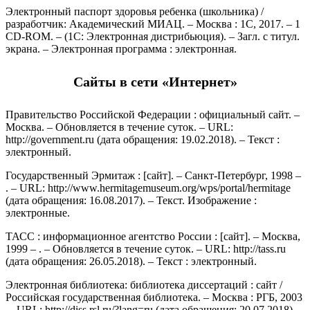
Электронный паспорт здоровья ребенка (школьника) /
разработчик: Академический МИАЦ. – Москва : 1С, 2017. – 1
СD-ROM. – (1С: Электронная дистрибьюция). – Загл. с титул.
экрана. – Электронная программа : электронная.
Сайты в сети «Интернет»
Правительство Российской Федерации : официальный сайт. –
Москва. – Обновляется в течение суток. – URL:
http://government.ru (дата обращения: 19.02.2018). – Текст :
электронный.
Государственный Эрмитаж : [сайт]. – Санкт-Петербург, 1998 –
. – URL: http://www.hermitagemuseum.org/wps/portal/hermitage
(дата обращения: 16.08.2017). – Текст. Изображение :
электронные.
ТАСС : информационное агентство России : [сайт]. – Москва,
1999 – . – Обновляется в течение суток. – URL: http://tass.ru
(дата обращения: 26.05.2018). – Текст : электронный.
Электронная библиотека: библиотека диссертаций : сайт /
Российская государственная библиотека. – Москва : РГБ, 2003
–. URL: http://diss.rsl.ru/?lang=ru (дата обращения: 20.07.2018). –