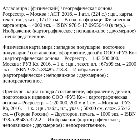
Атлас мира : [физический] / географическая основа –
Росреестр. – Москва : АСТ, 2016. – 1 атл. (224 с.) : цв., карты,
текст, ил., указ. ; 17х12 см. – В изд. на форзаце: Физическая
карта мира. – 4000 экз. – ISBN 978-5-17-095564-0 (в пер.). –
Изображение (картографическое ; неподвижное ; двухмерное)
: непосредственное.
Физическая карта мира : западное полушарие, восточное
полушарие / составление, оформление, дизайн ООО «РУЗ Ко»
; картографическая основа – Росреестр. – 1:43 500 000. –
Москва : РУЗ Ко, 2016. – 1 к. : цв., текст, ил. ; 67х99 см. – 2000
экз. – ISBN 978-5-89485-218-8. – Изображение
(картографическое ; неподвижное ; двухмерное) :
непосредственное.
Оренбург : карта города / составление, оформление, дизайн,
подготовка к изданию ООО «РУЗ Ко» ; картографическая
основа – Росреестр. – 1:20 000, 200 м в 1 см. – Москва : РУЗ
Ко, 2016. – 1 к. : цв., табл., ил., указ. ; 50х60 см, слож. 25х12
см. – (Города России). – Двусторон. печать. – 1000 экз. – ISBN
978-5-89485-322-2. – Изображение (картографическое ;
неподвижное ; двухмерное) : непосредственное.
Аудиоиздания