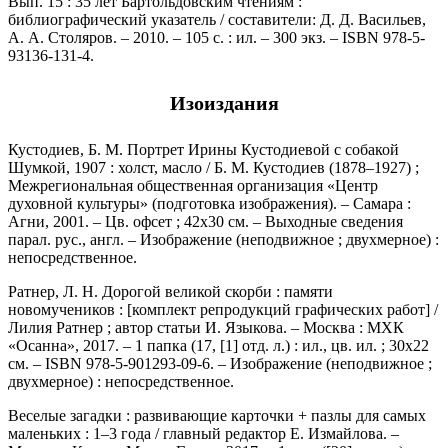
Вып. 15 : 35 лет Бартольдовским чтениям :
библиографический указатель / составители: Д. Д. Васильев,
А. А. Столяров. – 2010. – 105 с. : ил. – 300 экз. – ISBN 978-5-
93136-131-4.
Изоиздания
Кустодиев, Б. М. Портрет Ирины Кустодиевой с собакой
Шумкой, 1907 : холст, масло / Б. М. Кустодиев (1878–1927) ;
Межрегиональная общественная организация «Центр
духовной культуры» (подготовка изображения). – Самара :
Агни, 2001. – Цв. офсет ; 42х30 см. – Выходные сведения
парал. рус., англ. – Изображение (неподвижное ; двухмерное) :
непосредственное.
Ратнер, Л. Н. Дорогой великой скорби : памяти
новомучеников : [комплект репродукций графических работ] /
Лилия Ратнер ; автор статьи И. Языкова. – Москва : МХК
«Осанна», 2017. – 1 папка (17, [1] отд. л.) : ил., цв. ил. ; 30х22
см. – ISBN 978-5-901293-09-6. – Изображение (неподвижное ;
двухмерное) : непосредственное.
Веселые загадки : развивающие карточки + пазлы для самых
маленьких : 1–3 года / главный редактор Е. Измайлова. –