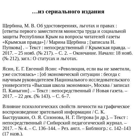
…из сериального издания
Щербина, М. В. Об удостоверениях, льготах и правах :
[ответы первого заместителя министра труда и социальной
защиты Республики Крым на вопросы читателей газеты
«Крымская правда»] / Марина Щербина ; [записала Н.
Пупкова] . – Текст : непосредственный // Крымская правда. –
2017. – 25 нояб. (№ 217). – С. 2. – Окончание. Начало: 18 нояб.
(№ 212), загл.: О статусах и льготах.
Ясин, Е. Г. Евгений Ясин: «Революция, если вы не заметили,
уже состоялась» : [об экономической ситуации : беседа с
научным руководителем Национального исследовательского
университета «Высшая школа экономики», Москва / записал
П. Каныгин] . – Текст : непосредственный // Новая газета. –
2017. – 22 дек. (№ 143). – С. 6–7.
Влияние психологических свойств личности на графическое
воспроизведение зрительной информации / С. К.
Быструшкин, О. Я. Созонова, Н. Г. Петрова [и др.]. – Текст :
непосредственный // Сибирский педагогический журнал. –
2017. – № 4. – С. 136–144. – Рез. англ. – Библиогр.: с. 142–143
(17 назв.).