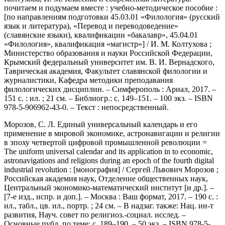
почитаем и подумаем вместе : учебно-методическое пособие :
[по направлениям подготовки 45.03.01 «Филология» (русский
язык и литература), «Перевод и переводоведение»
(славянские языки), квалификации «бакалавр», 45.04.01
«Филология», квалификация «магистр»] / И. М. Колтухова ;
Министерство образования и науки Российской Федерации,
Крымский федеральный университет им. В. И. Вернадского,
Таврическая академия, Факультет славянской филологии и
журналистики, Кафедра методики преподавания
филологических дисциплин. – Симферополь : Ариал, 2017. –
151 с. : ил. ; 21 см. – Библиогр.: с. 149–151. – 100 экз. – ISBN
978-5-906962-43-0. – Текст : непосредственный.
Морозов, С. Л. Единый универсальный календарь и его
применение в мировой экономике, астронавигации и религии
в эпоху четвертой цифровой промышленной революции =
The uniform universal calendar and its application in to economic,
astronavigations and religions during an epoch of the fourth digital
industrial revolution : [монография] / Сергей Львович Морозов ;
Российская академия наук, Отделение общественных наук,
Центральный экономико-математический институт [и др.]. –
[7-е изд., испр. и доп.]. – Москва : Ваш формат, 2017. – 190 с. :
ил., табл., цв. ил., портр. ; 24 см. – В надзаг. также: Нац. ин-т
развития, Науч. совет по религиоз.-социал. исслед. –
Основные публ. по теме: с. 189–190. – 50 экз. – ISBN 978-5-