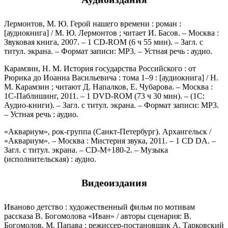
Лермонтов, М. Ю. Герой нашего времени : роман :
[аудиокнига] / М. Ю. Лермонтов ; читает И. Басов. – Москва :
Звуковая книга, 2007. – 1 CD-ROM (6 ч 55 мин). – Загл. с
титул. экрана. – Формат записи: MP3. – Устная речь : аудио.
Карамзин, Н. М. История государства Российского : от
Рюрика до Иоанна Васильевича : тома 1–9 : [аудиокнига] / Н.
М. Карамзин ; читают Д. Напалков, Е. Чубарова. – Москва :
1С-Паблишинг, 2011. – 1 DVD-ROM (73 ч 30 мин). – (1С:
Аудио-книги). – Загл. с титул. экрана. – Формат записи: MP3.
– Устная речь : аудио.
«Аквариум», рок-группа (Санкт-Петербург). Архангельск /
«Аквариум». – Москва : Мистерия звука, 2011. – 1 СD DA. –
Загл. с титул. экрана. – CD-M+180-2. – Музыка
(исполнительская) : аудио.
Видеоиздания
Иваново детство : художественный фильм по мотивам
рассказа В. Богомолова «Иван» / авторы сценария: В.
Богомолов, М. Папава ; режиссер-постановщик А. Тарковский