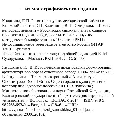
…из монографического издания
Калинина, Г. П. Развитие научно-методической работы в
Книжной палате / Г. П. Калинина, В. П. Смирнова. – Текст :
непосредственный // Российская книжная палата: славное
прошлое и надежное будущее : материалы научно-
методической конференции к 100летию РКП /
Информационное телеграфное агентство России (ИТАР-
ТАСС), филиал
«Российская книжная палата»; под общей редакцией К. М.
Сухорукова. – Москва : РКП, 2017. – С. 61–78.
Янушкина, Ю. В. Исторические предпосылки формирования
архитектурного образа советского города 1930–1950-х гг. / Ю.
В. Янушкина. – Текст : электронный // Архитектура
Сталинграда 1925–1961 гг. Образ города в культуре и его
воплощение : учебное пособие / Ю. В. Янушкина ;
Министерство образования и науки Российской Федерации,
Волгоградский государственный архитектурно-строительный
университет. – Волгоград : ВолГАСУ, 2014. – ISBN 978-5-
982766-693-9. – Раздел 1. – С.8–61. – URL:
http://vgasu.ru/attachments/oi_yanushkina_01.pdf (дата
обращения: 20.06.2018).