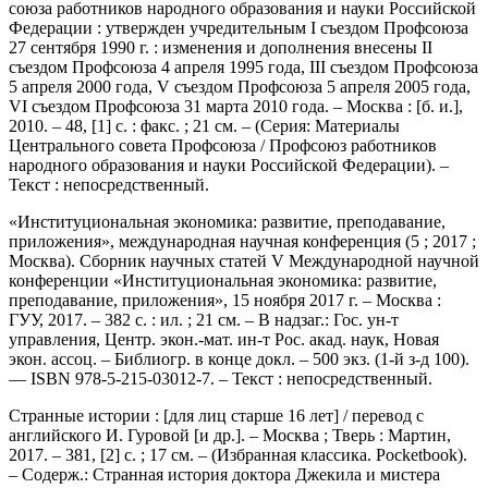
союза работников народного образования и науки Российской
Федерации : утвержден учредительным I съездом Профсоюза
27 сентября 1990 г. : изменения и дополнения внесены II
съездом Профсоюза 4 апреля 1995 года, III съездом Профсоюза
5 апреля 2000 года, V съездом Профсоюза 5 апреля 2005 года,
VI съездом Профсоюза 31 марта 2010 года. – Москва : [б. и.],
2010. – 48, [1] с. : факс. ; 21 см. – (Серия: Материалы
Центрального совета Профсоюза / Профсоюз работников
народного образования и науки Российской Федерации). –
Текст : непосредственный.
«Институциональная экономика: развитие, преподавание,
приложения», международная научная конференция (5 ; 2017 ;
Москва). Сборник научных статей V Международной научной
конференции «Институциональная экономика: развитие,
преподавание, приложения», 15 ноября 2017 г. – Москва :
ГУУ, 2017. – 382 с. : ил. ; 21 см. – В надзаг.: Гос. ун-т
управления, Центр. экон.-мат. ин-т Рос. акад. наук, Новая
экон. ассоц. – Библиогр. в конце докл. – 500 экз. (1-й з-д 100).
— ISBN 978-5-215-03012-7. – Текст : непосредственный.
Странные истории : [для лиц старше 16 лет] / перевод с
английского И. Гуровой [и др.]. – Москва ; Тверь : Мартин,
2017. – 381, [2] с. ; 17 см. – (Избранная классика. Pocketbook).
– Содерж.: Странная история доктора Джекила и мистера