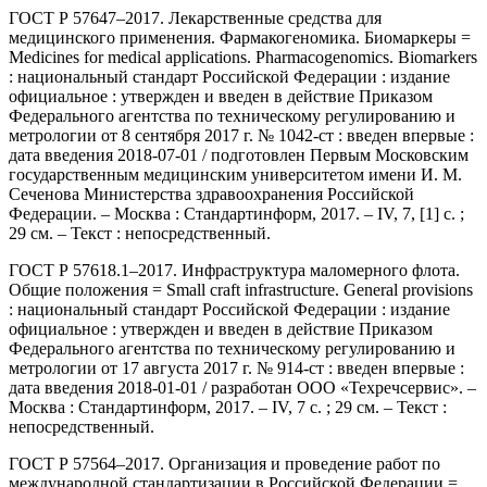
ГОСТ Р 57647–2017. Лекарственные средства для
медицинского применения. Фармакогеномика. Биомаркеры =
Medicines for medical applications. Pharmacogenomics. Biomarkers
: национальный стандарт Российской Федерации : издание
официальное : утвержден и введен в действие Приказом
Федерального агентства по техническому регулированию и
метрологии от 8 сентября 2017 г. № 1042-ст : введен впервые :
дата введения 2018-07-01 / подготовлен Первым Московским
государственным медицинским университетом имени И. М.
Сеченова Министерства здравоохранения Российской
Федерации. – Москва : Стандартинформ, 2017. – IV, 7, [1] c. ;
29 см. – Текст : непосредственный.
ГОСТ Р 57618.1–2017. Инфраструктура маломерного флота.
Общие положения = Small craft infrastructure. General provisions
: национальный стандарт Российской Федерации : издание
официальное : утвержден и введен в действие Приказом
Федерального агентства по техническому регулированию и
метрологии от 17 августа 2017 г. № 914-ст : введен впервые :
дата введения 2018-01-01 / разработан ООО «Техречсервис». –
Москва : Стандартинформ, 2017. – IV, 7 c. ; 29 см. – Текст :
непосредственный.
ГОСТ Р 57564–2017. Организация и проведение работ по
международной стандартизации в Российской Федерации =