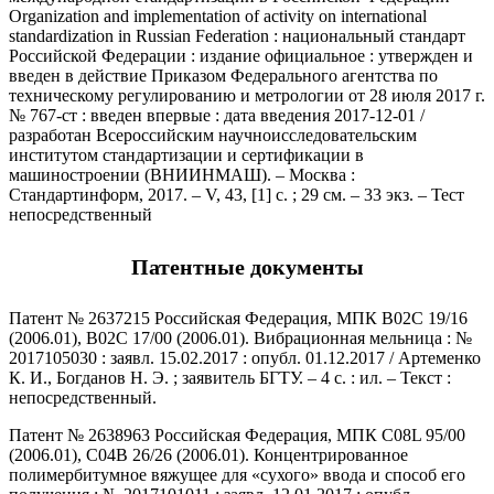
Organization and implementation of activity on international
standardization in Russian Federation : национальный стандарт
Российской Федерации : издание официальное : утвержден и
введен в действие Приказом Федерального агентства по
техническому регулированию и метрологии от 28 июля 2017 г.
№ 767-ст : введен впервые : дата введения 2017-12-01 /
разработан Всероссийским научноисследовательским
институтом стандартизации и сертификации в
машиностроении (ВНИИНМАШ). – Москва :
Стандартинформ, 2017. – V, 43, [1] с. ; 29 см. – 33 экз. – Тест
непосредственный
Патентные документы
Патент № 2637215 Российская Федерация, МПК B02C 19/16
(2006.01), B02C 17/00 (2006.01). Вибрационная мельница : №
2017105030 : заявл. 15.02.2017 : опубл. 01.12.2017 / Артеменко
К. И., Богданов Н. Э. ; заявитель БГТУ. – 4 с. : ил. – Текст :
непосредственный.
Патент № 2638963 Российская Федерация, МПК C08L 95/00
(2006.01), C04B 26/26 (2006.01). Концентрированное
полимербитумное вяжущее для «сухого» ввода и способ его