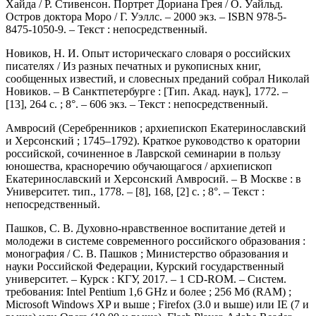
Хайда / Р. Стивенсон. Портрет Дориана Грея / О. Уайльд.
Остров доктора Моро / Г. Уэллс. – 2000 экз. – ISBN 978-5-
8475-1050-9. – Текст : непосредственный.
Новиков, Н. И. Опыт историческаго словаря о российских
писателях / Из разных печатных и рукописных книг,
сообщенных известий, и словесных преданий собрал Николай
Новиков. – В Санктпетербурге : [Тип. Акад. наук], 1772. –
[13], 264 с. ; 8°. – 606 экз. – Текст : непосредственный.
Амвросий (Серебренников ; архиепископ Екатеринославский
и Херсонский ; 1745–1792). Краткое руководство к оратории
российской, сочиненное в Лаврской семинарии в пользу
юношества, красноречию обучающагося / архиепископ
Екатеринославский и Херсонский Амвросий. – В Москве : в
Университет. тип., 1778. – [8], 168, [2] с. ; 8°. – Текст :
непосредственный.
Пашков, С. В. Духовно-нравственное воспитание детей и
молодежи в системе современного российского образования :
монография / С. В. Пашков ; Министерство образования и
науки Российской Федерации, Курский государственный
университет. – Курск : КГУ, 2017. – 1 CD-ROM. – Систем.
требования: Intel Pentium 1,6 GHz и более ; 256 Мб (RAM) ;
Microsoft Windows XP и выше ; Firefox (3.0 и выше) или IE (7 и