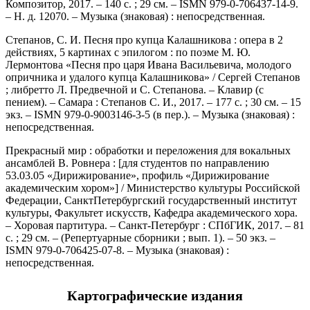
Композитор, 2017. – 140 с. ; 29 см. – ISMN 979-0-706437-14-9.
– Н. д. 12070. – Музыка (знаковая) : непосредственная.
Степанов, С. И. Песня про купца Калашникова : опера в 2
действиях, 5 картинах с эпилогом : по поэме М. Ю.
Лермонтова «Песня про царя Ивана Васильевича, молодого
опричника и удалого купца Калашникова» / Сергей Степанов
; либретто Л. Предвечной и С. Степанова. – Клавир (с
пением). – Самара : Степанов С. И., 2017. – 177 с. ; 30 см. – 15
экз. – ISMN 979-0-9003146-3-5 (в пер.). – Музыка (знаковая) :
непосредственная.
Прекрасный мир : обработки и переложения для вокальных
ансамблей В. Ровнера : [для студентов по направлению
53.03.05 «Дирижирование», профиль «Дирижирование
академическим хором»] / Министерство культуры Российской
Федерации, СанктПетербургский государственный институт
культуры, Факультет искусств, Кафедра академического хора.
– Хоровая партитура. – Санкт-Петербург : СПбГИК, 2017. – 81
с. ; 29 см. – (Репертуарные сборники ; вып. 1). – 50 экз. –
ISMN 979-0-706425-07-8. – Музыка (знаковая) :
непосредственная.
Картографические издания