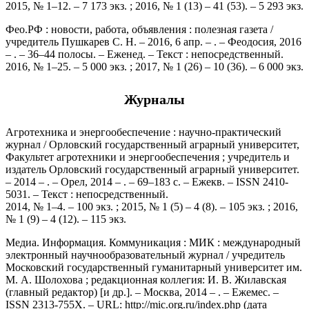
2015, № 1–12. – 7 173 экз. ; 2016, № 1 (13) – 41 (53). – 5 293 экз.
Фео.РФ : новости, работа, объявления : полезная газета /
учредитель Пушкарев С. Н. – 2016, 6 апр. – . – Феодосия, 2016
– . – 36–44 полосы. – Еженед. – Текст : непосредственный.
2016, № 1–25. – 5 000 экз. ; 2017, № 1 (26) – 10 (36). – 6 000 экз.
Журналы
Агротехника и энергообеспечение : научно-практический
журнал / Орловский государственный аграрный университет,
Факультет агротехники и энергообеспечения ; учредитель и
издатель Орловский государственный аграрный университет.
– 2014 – . – Орел, 2014 – . – 69–183 с. – Ежекв. – ISSN 2410-
5031. – Текст : непосредственный.
2014, № 1–4. – 100 экз. ; 2015, № 1 (5) – 4 (8). – 105 экз. ; 2016,
№ 1 (9) – 4 (12). – 115 экз.
Медиа. Информация. Коммуникация : МИК : международный
электронный научнообразовательный журнал / учредитель
Московский государственный гуманитарный университет им.
М. А. Шолохова ; редакционная коллегия: И. В. Жилавская
(главный редактор) [и др.]. – Москва, 2014 – . – Ежемес. –
ISSN 2313-755X. – URL: http://mic.org.ru/index.php (дата