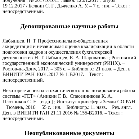
получения : № 2017101011 : заявл. 12.01.2017 : опубл.
19.12.2017 / Белкин С. Г., Дьяченко А. У. – 7 с. : ил. – Текст :
непосредственный.
Депонированные научные работы
Лабынцев, Н. Т. Профессионально-общественная
аккредитация и независимая оценка квалификаций в области
подготовки кадров и осуществления бухгалтерской
деятельности / Н. Т. Лабынцев, Е. А. Шароватова ; Ростовский
государственный экономический университет (РИНХ). –
Ростов-на-Дону, 2017. – 305 с. – Библиогр.: 21 назв. – Деп. в
ВИНИТИ РАН 10.01.2017 № 1-В2017. – Текст :
непосредственный.
Некоторые аспекты стохастического прогнозирования работы
системы «ГЕТ» / Аникин Г. В., Спасенникова К. А.,
Плотников С. Н. [и др.] ; Институт криосферы Земли СО РАН.
– Тюмень, 2016. – 55 с. : ил. – Библиогр.: 11 назв. – Рез. англ. –
Деп. в ВИНИТИ РАН 21.11.2016 № 155-В2016. – Текст :
непосредственный.
Неопубликованные документы