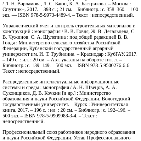
/ Л. Н. Варламова, Л. С. Баюн, К. А. Бастрикова. – Москва :
Спутник+, 2017. – 398 с. ; 21 см. – Библиогр.: с. 358–360. – 100
экз. — ISBN 978-5-9973-4489-4. – Текст : непосредственный.
Управленческий учет и контроль строительных материалов и
конструкций : монография / В. В. Говдя, Ж. В. Дегальцева, С.
В. Чужинов, С. А. Шулепина ; под общей редакцией В. В.
Говдя ; Министерство сельского хозяйства Российской
Федерации, Кубанский государственный аграрный
университет им. И. Т. Трубилина. – Краснодар : КубГАУ, 2017.
– 149 с. : ил. ; 20 см. – Авт. указаны на обороте тит. л. –
Библиогр.: с. 139–149. – 500 экз. – ISBN 978-5-9500276-6-6. –
Текст : непосредственный.
Распределенные интеллектуальные информационные
системы и среды : монография / А. Н. Швецов, А. А.
Суконщиков, Д. В. Кочкин [и др.] ; Министерство
образования и науки Российской Федерации, Вологодский
государственный университет. – Курск : Университетская
книга, 2017. – 196 с. : ил. ; 20 см. – Библиогр.: с. 192–196. –
500 экз. – ISBN 978-5-9909988-3-4. – Текст :
непосредственный.
Профессиональный союз работников народного образования
и науки Российской Федерации. Устав Профессионального