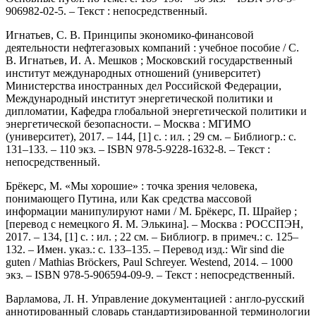
906982-02-5. – Текст : непосредственный.
Игнатьев, С. В. Принципы экономико-финансовой
деятельности нефтегазовых компаний : учебное пособие / С.
В. Игнатьев, И. А. Мешков ; Московский государственный
институт международных отношений (университет)
Министерства иностранных дел Российской Федерации,
Международный институт энергетической политики и
дипломатии, Кафедра глобальной энергетической политики и
энергетической безопасности. – Москва : МГИМО
(университет), 2017. – 144, [1] с. : ил. ; 29 см. – Библиогр.: с.
131–133. – 110 экз. – ISBN 978-5-9228-1632-8. – Текст :
непосредственный.
Брёкерс, М. «Мы хорошие» : точка зрения человека,
понимающего Путина, или Как средства массовой
информации манипулируют нами / М. Брёкерс, П. Шрайер ;
[перевод с немецкого Я. М. Элькина]. – Москва : РОССПЭН,
2017. – 134, [1] с. : ил. ; 22 см. – Библиогр. в примеч.: с. 125–
132. – Имен. указ.: с. 133–135. – Перевод изд.: Wir sind die
guten / Mathias Bröckers, Paul Schreyer. Westend, 2014. – 1000
экз. – ISBN 978-5-906594-09-9. – Текст : непосредственный.
Варламова, Л. Н. Управление документацией : англо-русский
аннотированный словарь стандартизированной терминологии