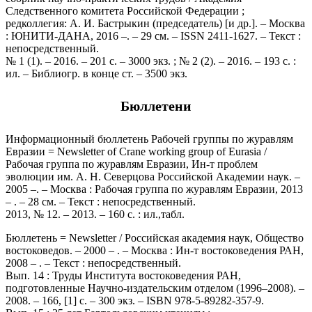
Следственного комитета Российской Федерации ;
редколлегия: А. И. Бастрыкин (председатель) [и др.]. – Москва
: ЮНИТИ-ДАНА, 2016 –. – 29 см. – ISSN 2411-1627. – Текст :
непосредственный.
№ 1 (1). – 2016. – 201 с. – 3000 экз. ; № 2 (2). – 2016. – 193 с. :
ил. – Библиогр. в конце ст. – 3500 экз.
Бюллетени
Информационный бюллетень Рабочей группы по журавлям
Евразии = Newsletter of Crane working group of Eurasia /
Рабочая группа по журавлям Евразии, Ин-т проблем
эволюции им. А. Н. Северцова Российской Академии наук. –
2005 –. – Москва : Рабочая группа по журавлям Евразии, 2013
– . – 28 см. – Текст : непосредственный.
2013, № 12. – 2013. – 160 с. : ил.,табл.
Бюллетень = Newsletter / Российская академия наук, Общество
востоковедов. – 2000 – . – Москва : Ин-т востоковедения РАН,
2008 – . – Текст : непосредственный.
Вып. 14 : Труды Института востоковедения РАН,
подготовленные Научно-издательским отделом (1996–2008). –
2008. – 166, [1] с. – 300 экз. – ISBN 978-5-89282-357-9.