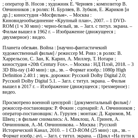
; оператор В. Носов ; художник Е. Черняев ; композитор В.
Овчинников ; в ролях: Н. Бурляев, В. Зубков, Е. Жариков [и
др.] ; киностудия «Мосфильм». – Москва :
Киновидеообъединение «Крупный план», 2007. – 1 DVD-
ROM (1 ч 30 мин) : черно-белый, зв. – Загл. с титул. экрана. –
Фильм вышел в 1962 г. – Изображение (движущееся ;
двухмерное) : видео.
Планета обезьян. Война : [научно-фантастичекий
художественный фильм] / режиссер М. Ривз ; в ролях: В.
Харрельсон, С. Зан, К. Карин, А. Миллер, Т. Нотари ;
киностудия «20th Century Fox». – Москва : НД Плэй, 2018. – 3
3D Blu-ray (140 мин) : цв., зв. – Формат изобр.: 1080p High
Definition 2.40:1 ; звук. дорожки: Русский Dolby Digital 2.0;
Русский Dolby Digital 5.1. – Загл. с титул. экрана. – Фильм
вышел в 2017 г. – Изображение (движущееся ; трехмерное) :
видео.
Просмотрено военной цензурой : [документальный фильм] /
режиссер-постановщик: Р. Фокин ; сценарий: А. Овчинников ;
оператор-постановщик: А. Гурулев ; монтаж: Д. Каримов, М.
Швец ; в фильме снимались: А. Миклош, А. Гринев, А.
Овчинников, А.-М. Овчинникова. – Москва : Русский
Исторический Канал, 2010. – 1 CD-ROM (25 мин) : цв., зв. –
Формат изобр.: avi. – Загл. с титул. экрана. – (Цикл «На пути к