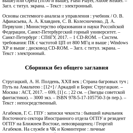
выше) или Opera (10.00 и выше), Flash Player, Adobe Reader. –
Загл. с титул. экрана. – Текст : электронный.
Основы системного анализа и управления : учебник / О. В.
Афанасьева, А. А. Клавдиев, С. В. Колесниченко, Д. А.
Первухин ; Министерство образования и науки Российской
Федерации, Санкт-Петербургский горный университет. –
Санкт-Петербург : СПбГУ, 2017. – 1 CD-ROM. – Систем.
требования: ПК с частотой ЦП от 800 МГц и выше ; Windows
ХР и выше ; дисковод CD-ROM. – Загл. с титул. экрана. –
Текст : электронный.
Сборники без общего заглавия
Стругацкий, А. Н. Полдень, XXII век ; Страна багровых туч ;
Путь на Амальтею : [12+] / Аркадий и Борис Стругацкие. –
Москва : АСТ, 2017. – 699, [1] с. ; 22 см. – (Звезды советской
фантастики). – 3000 экз. – ISBN 978-5-17-105750-3 (в пер.). –
Текст : непосредственный.
Агабеков, Г. С. ГПУ : записки чекиста : бывший начальник
Восточного сектора Иностранного отдела ОГПУ и резидент
ОГПУ на Ближнем Востоке, невозвращенец / Георгий
Агабеков. На службе в ЧК и Коминтерне : личные