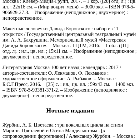
Москва : Клевер-Медиа-Групп, 2017. – 1 кор. ([20] отд. л.) : цв.
ил. ; 22х16 см. – (Мир вокруг меня). – 3000 экз. – ISBN 978-5-
906929-27-3. – Изображение (неподвижное ; двухмерное) :
непосредственное.
Макетные человечки Давида Боровского : набор из 11
открыток / Государственный центральный театральный музей
им. А. А. Бахрушина, Мемориальный музей «Мастерская
Давида Боровского». – Москва : ГЦТМ, 2016. – 1 обл. ([11]
отд. л). : ил., цв. ил. ; 15х11 см. – Изображение (неподвижное ;
двухмерное) : непосредственное.
Литературная Москва 100 лет назад : календарь : 2017 /
авторы-составители: О. Лекманов, Ф. Лекманов ;
художественное оформление: А. Рыбаков. – Москва :
Б.С.Г.Пресс, 2016. – [25] с. : ил., цв. ил. ; 59х43 см. – 1400 экз.
– ISBN 978-5-93381-371-2. – Изображение (неподвижное ;
двухмерное) : непосредственное.
Нотные издания
Журбин, А. Б. Цветаева : три вокальных цикла на стихи
Марины Цветаевой и Осипа Мандельштама : [в
сопровождении фортепиано] / Александр Журбин. – Москва :